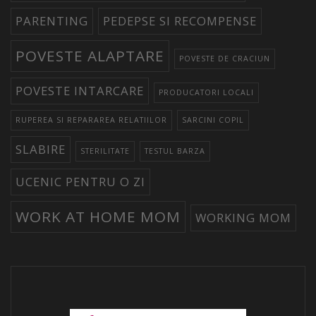
PARENTING
PEDEPSE SI RECOMPENSE
POVESTE ALAPTARE
POVESTE DE CRACIUN
POVESTE INTARCARE
PRODUCATORI LOCALI
RUPEREA SI REPARAREA RELATIILOR
SARCINI COPIL
SLABIRE
STERILITATE
TESTUL BARZA
UCENIC PENTRU O ZI
WORK AT HOME MOM
WORKING MOM