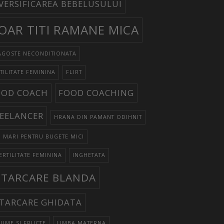
VERSIFICAREA BEBELUSULUI
OAR TITI RAMANE MICA
AGOSTE NECONDITIONATA
TILITATE FEMININA
FLIRT
OOD COACH
FOOD COACHING
EELANCER
HRANA DIN PAMANT ODIHNIT
I MARI PENTRU BUGETE MICI
ERTILITATE FEMININA
INGHETATA
NTARCARE BLANDA
TARCARE GHIDATA
UME SI FRUCTE
LIMBA MATERNA