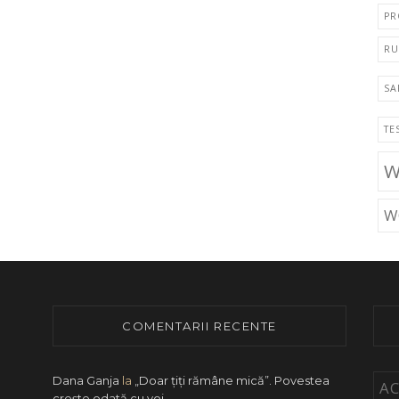
PR
RU
SA
TE
W
W
COMENTARII RECENTE
Dana Ganja
la
„Doar ţiţi rămâne mică”. Povestea
A
creşte odată cu voi