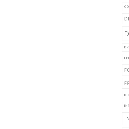
CO
D
D
DR
FE
F
F
ID
IN
I