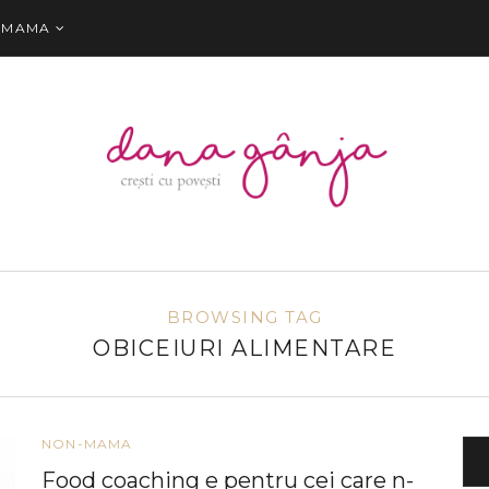
-MAMA
BROWSING TAG
OBICEIURI ALIMENTARE
NON-MAMA
Food coaching e pentru cei care n-