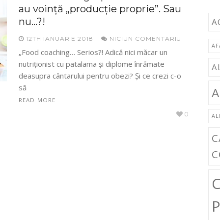
au voinţă „producţie proprie”. Sau
nu…?!
A
12TH IANUARIE 2018
NICIUN COMENTARIU
AF
„Food coaching… Serios?! Adică nici măcar un
nutriţionist cu patalama şi diplome înrămate
A
deasupra cântarului pentru obezi? Şi ce crezi c-o
să
A
READ MORE
0
AL
C
C
C