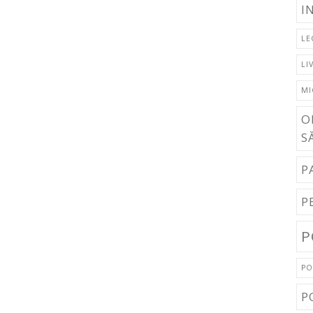
I
LE
LI
MI
O
S
P
P
P
PO
P