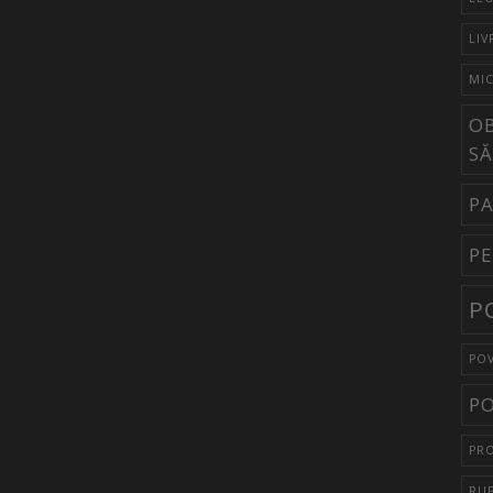
LIV
MI
OB
S
P
PE
P
POV
PO
PR
RUP