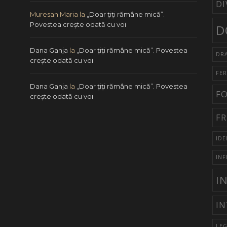
DI
Muresan Maria
la
„Doar ţiţi rămâne mică”.
Povestea creşte odată cu voi
D
Dana Ganja
la
„Doar ţiţi rămâne mică”. Povestea
DR
creşte odată cu voi
FER
Dana Ganja
la
„Doar ţiţi rămâne mică”. Povestea
F
creşte odată cu voi
FR
IDE
INF
I
IN
LEG